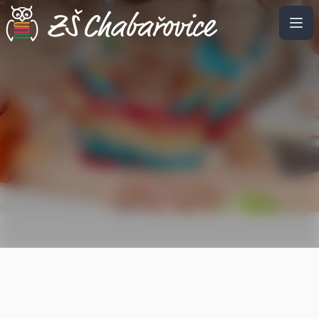
Základní škola Chabařovice
Příspěvková organizace
Připravujeme budoucí občany k smysluplnému
prožití života