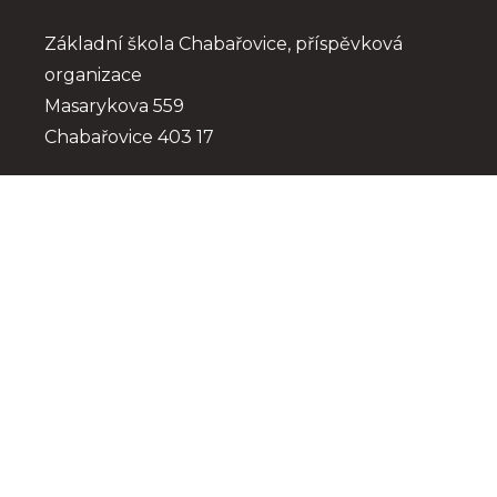
Základní škola Chabařovice, příspěvková 
organizace
Masarykova 559
Chabařovice 403 17
skola@zschaba.cz
+420 475 225 186
x4giw33
IČO: 709 44 105
RED IZO: 600 085 562
IZO: 102 517 398