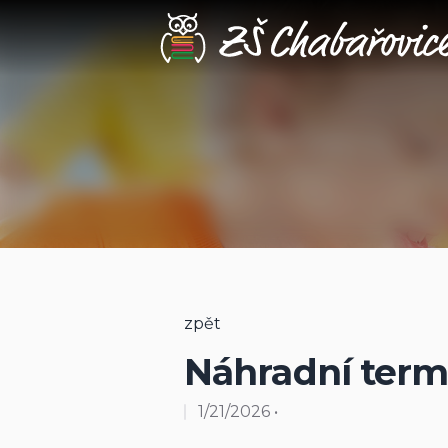
Náhradní termín zápisu do 1. třídy
zpět
Náhradní termí
1/21/2026
•