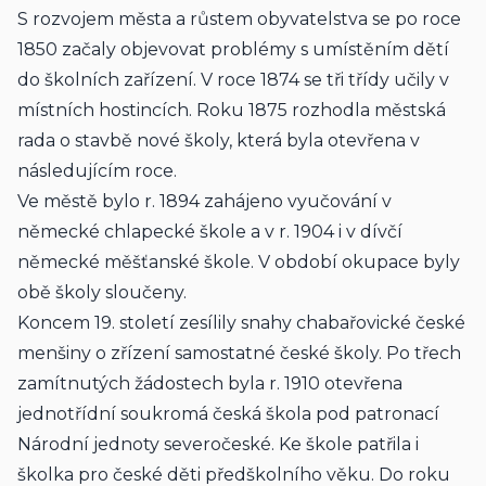
S rozvojem města a růstem obyvatelstva se po roce 
1850 začaly objevovat problémy s umístěním dětí 
do školních zařízení. V roce 1874 se tři třídy učily v 
místních hostincích. Roku 1875 rozhodla městská 
rada o stavbě nové školy, která byla otevřena v 
následujícím roce.
Ve městě bylo r. 1894 zahájeno vyučování v 
německé chlapecké škole a v r. 1904 i v dívčí 
německé měšťanské škole. V období okupace byly 
obě školy sloučeny.
Koncem 19. století zesílily snahy chabařovické české 
menšiny o zřízení samostatné české školy. Po třech 
zamítnutých žádostech byla r. 1910 otevřena 
jednotřídní soukromá česká škola pod patronací 
Národní jednoty severočeské. Ke škole patřila i 
školka pro české děti předškolního věku. Do roku 