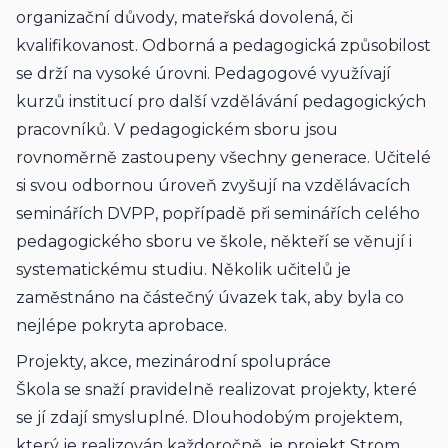
organizační důvody, mateřská dovolená, či 
kvalifikovanost. Odborná a pedagogická způsobilost 
se drží na vysoké úrovni. Pedagogové využívají 
kurzů institucí pro další vzdělávání pedagogických 
pracovníků. V pedagogickém sboru jsou 
rovnoměrně zastoupeny všechny generace. Učitelé 
si svou odbornou úroveň zvyšují na vzdělávacích 
seminářích DVPP, popřípadě při seminářích celého 
pedagogického sboru ve škole, někteří se věnují i 
systematickému studiu. Několik učitelů je 
zaměstnáno na částečný úvazek tak, aby byla co 
nejlépe pokryta aprobace.
Projekty, akce, mezinárodní spolupráce
Škola se snaží pravidelně realizovat projekty, které 
se jí zdají smysluplné. Dlouhodobým projektem, 
který je realizován každoročně, je projekt Strom 