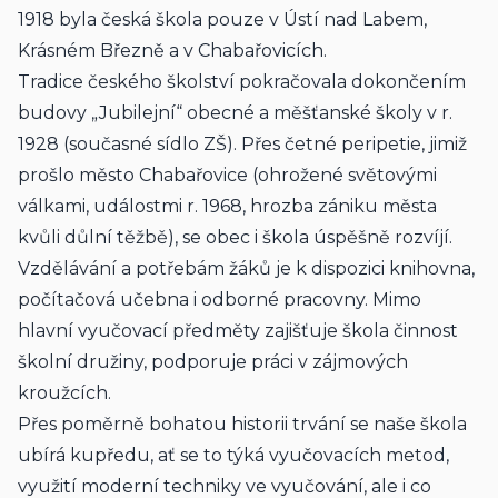
1918 byla česká škola pouze v Ústí nad Labem, 
Krásném Březně a v Chabařovicích.
Tradice českého školství pokračovala dokončením 
budovy „Jubilejní“ obecné a měšťanské školy v r. 
1928 (současné sídlo ZŠ). Přes četné peripetie, jimiž 
prošlo město Chabařovice (ohrožené světovými 
válkami, událostmi r. 1968, hrozba zániku města 
kvůli důlní těžbě), se obec i škola úspěšně rozvíjí.
Vzdělávání a potřebám žáků je k dispozici knihovna, 
počítačová učebna i odborné pracovny. Mimo 
hlavní vyučovací předměty zajišťuje škola činnost 
školní družiny, podporuje práci v zájmových 
kroužcích.
Přes poměrně bohatou historii trvání se naše škola 
ubírá kupředu, ať se to týká vyučovacích metod, 
využití moderní techniky ve vyučování, ale i co 