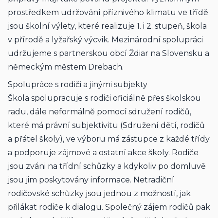
prostředkem udržování příznivého klimatu ve třídě 
jsou školní výlety, které realizuje 1. i 2. stupeň, škola 
v přírodě a lyžařský výcvik. Mezinárodní spolupráci 
udržujeme s partnerskou obcí Ždiar na Slovensku a 
německým městem Drebach.
Spolupráce s rodiči a jinými subjekty
Škola spolupracuje s rodiči oficiálně přes školskou 
radu, dále neformálně pomocí sdružení rodičů, 
které má právní subjektivitu (Sdružení dětí, rodičů 
a přátel školy), ve výboru má zástupce z každé třídy 
a podporuje zájmové a ostatní akce školy. Rodiče 
jsou zváni na třídní schůzky a kdykoliv po domluvě 
jsou jim poskytovány informace. Netradiční 
rodičovské schůzky jsou jednou z možností, jak 
přilákat rodiče k dialogu. Společný zájem rodičů pak 