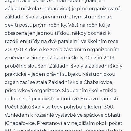
organizace, okres Ústí nad Labem (dále jen 
Základní škola Chabařovice) je plně organizovaná 
základní škola s prvním i druhým stupněm a s 
devíti postupnými ročníky. Většina ročníků je 
obsazena jen jednou třídou, někdy dochází k 
rozdělení třídy na dvě paralelní. Ve školním roce 
2013/2014 došlo ke zcela zásadním organizačním 
změnám v činnosti Základní školy. Od září 2013 
proběhlo sloučení Základní školy a Základní školy 
praktické v jeden právní subjekt. Nástupnickou 
organizací se stala Základní škola Chabařovice, 
příspěvková organizace. Sloučením škol vzniklo 
odloučené pracoviště v budově Husovo náměstí. 
Počet žáků školy se tedy pohybuje kolem 300. 
Vzhledem k rozsáhlé výstavbě ve spádové oblasti 
(Chabařovice, Přestanov) a v nejbližším okolí počet 