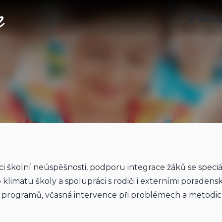
Škol
i školní neúspěšnosti, podporu integrace žáků se speciál
klimatu školy a spolupráci s rodiči i externími poradenský
h programů, včasná intervence při problémech a metod