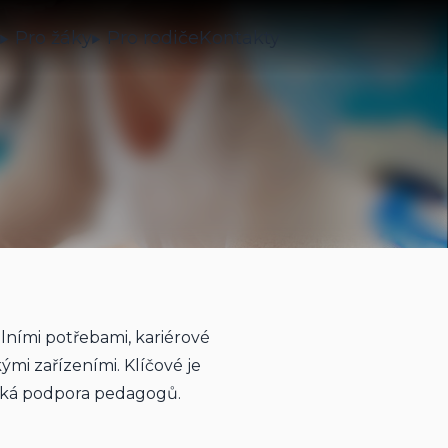
a
Pro žáky
Pro rodiče
Kontakty
ními potřebami, kariérové 
mi zařízeními. Klíčové je 
ická podpora pedagogů.