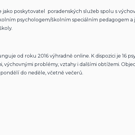
 jako poskytovatel  poradenských služeb spolu s vých
kolním psychologem/školním speciálním pedagogem a j
koly.
nguje od roku 2016 výhradně online. K dispozici je 16 p
emi, výchovnými problémy, vztahy i dalšími obtížemi. Obje
 pondělí do neděle, včetně večerů.