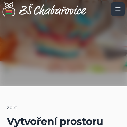
Vytvoření prostoru pro rozvoj kompetencí v
technických oborech, přírodních vědách, jazykové
výchově a konektivita
zpět
Vytvoření prostoru