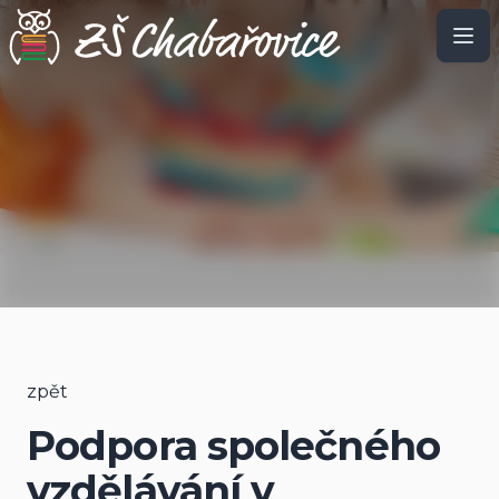
Podpora společného vzdělávání v pedagogické
praxi
zpět
Podpora společného
vzdělávání v